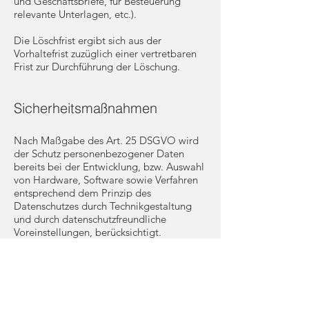
und Geschäftsbriefe, für Besteuerung
relevante Unterlagen, etc.).
Die Löschfrist ergibt sich aus der
Vorhaltefrist zuzüglich einer vertretbaren
Frist zur Durchführung der Löschung.
Sicherheitsmaßnahmen
Nach Maßgabe des Art. 25 DSGVO wird
der Schutz personenbezogener Daten
bereits bei der Entwicklung, bzw. Auswahl
von Hardware, Software sowie Verfahren
entsprechend dem Prinzip des
Datenschutzes durch Technikgestaltung
und durch datenschutzfreundliche
Voreinstellungen, berücksichtigt.
Nach Maßgabe des Art. 32 DSGVO
werden unter Berücksichtigung des Stands
der Technik, der Implementierungskosten
und der Art, des Umfangs, der Umstände