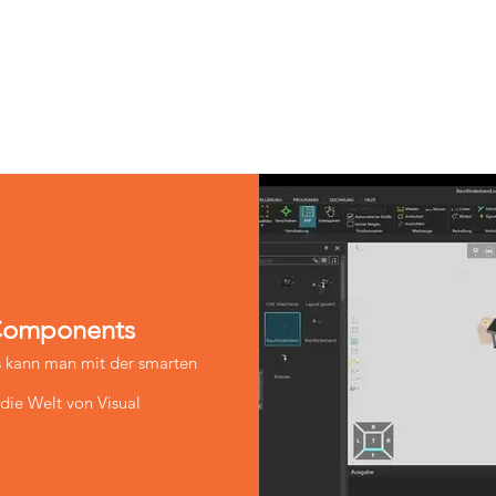
l Components
 kann man mit der smarten
 die Welt von Visual