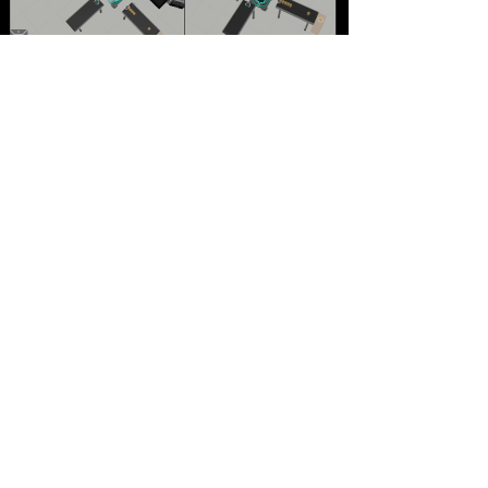
Load video
Erreichbarkeit von
Robotern - wie findet man
den richtigen Roboter?
Den richtigen Roboter für seine Anwendung zu
finden ist oft mit viel Recherche verbunden. Visual
Components erleichtert dies enorm!