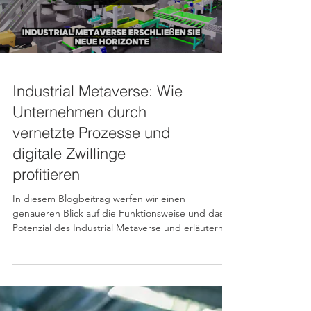
to end. Make or Buy – eine str
Load video
Industrial Metaverse: Wie
Unternehmen durch
vernetzte Prozesse und
digitale Zwillinge
profitieren
In diesem Blogbeitrag werfen wir einen
genaueren Blick auf die Funktionsweise und das
Potenzial des Industrial Metaverse und erläutern,
wie der strategische Einsatz der Technologie
Unternehmen hilft, ihre Produktentwicklung
effizienter und kollaborativer zu gestalten.