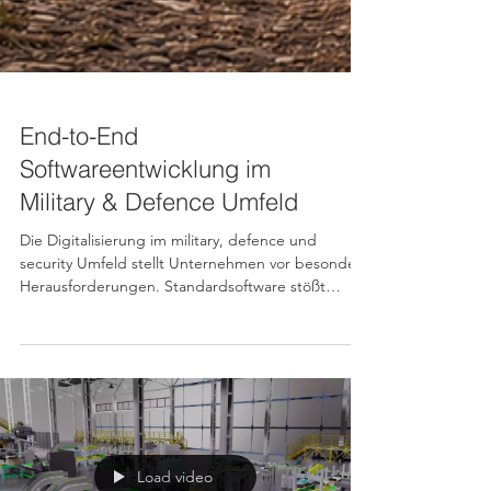
End-to-End
Softwareentwicklung im
Military & Defence Umfeld
Die Digitalisierung im military, defence und
security Umfeld stellt Unternehmen vor besondere
Herausforderungen. Standardsoftware stößt
schnell an Grenzen – insbesondere bei
spezifischen Anforderungen, Integrationsfähigkeit
und technologischer Kontrolle. Mit über 16 Jahren
Erfahrung in der Digitalisierung unterstützt HS
Development & Services Unternehmen dabei,
fundierte Entscheidungen zu treffen und
Softwarelösungen erfolgreich umzusetzen – end